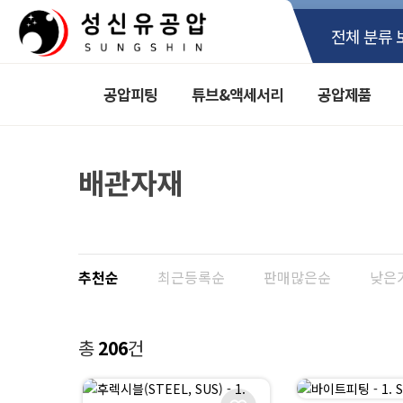
전체 분류 
공압피팅
튜브&액세서리
공압제품
배관자재
추천순
최근등록순
판매많은순
낮은
총
206
건