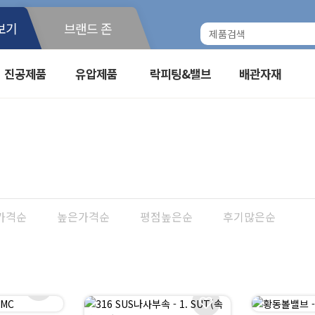
보기
브랜드 존
진공제품
유압제품
락피팅&밸브
배관자재
가격순
높은가격순
평점높은순
후기많은순