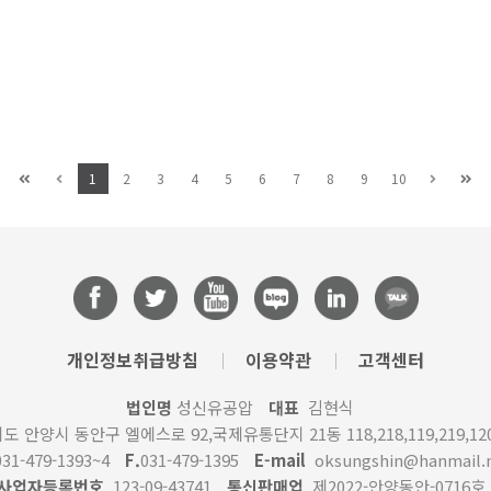
1
2
3
4
5
6
7
8
9
10
개인정보취급방침
이용약관
고객센터
법인명
성신유공압
대표
김현식
 안양시 동안구 엘에스로 92,국제유통단지 21동 118,218,119,219,12
31-479-1393~4
F.
031-479-1395
E-mail
oksungshin@hanmail.
사업자등록번호
123-09-43741
통신판매업
제2022-안양동안-0716