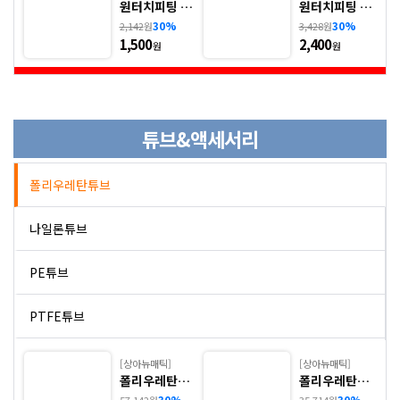
원터치피팅 -
원터치피팅 -
7. GPT(L)
8. GPST
30%
30%
2,142
원
3,428
원
1,500
2,400
원
원
튜브&액세서리
폴리우레탄튜브
나일론튜브
PE튜브
PTFE튜브
PFA튜브
[상아뉴매틱]
[상아뉴매틱]
폴리우레탄튜
폴리우레탄튜
브 - 1. U(상아,
브 - 2. U(상아,
30%
30%