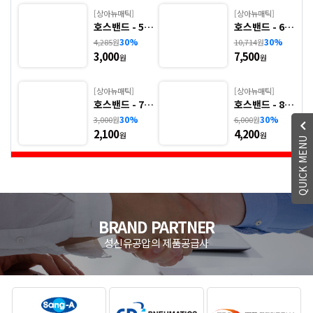
[상아뉴매틱]
[상아뉴매틱]
.
호스밴드 - 5.
호스밴드 - 6.
밴
HDT
HDS(ALL SU
30%
30%
4,285
원
10,714
원
S)
3,000
7,500
원
원
[상아뉴매틱]
[상아뉴매틱]
.
호스밴드 - 7.
호스밴드 - 8.
HST
HSS(ALL SU
30%
30%
3,000
원
6,000
원
S)
2,100
4,200
원
원
QUICK MENU
BRAND PARTNER
성신유공압의 제품공급사