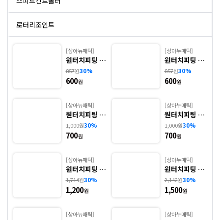
스피드컨트롤러
로터리조인트
스탑피팅
[상아뉴매틱]
[상아뉴매틱]
원터치피팅 -
원터치피팅 -
1. GPC
2. GMPC
30%
30%
857
원
857
원
체크밸브
600
600
원
원
볼밸브, 핸드밸브
[상아뉴매틱]
[상아뉴매틱]
원터치피팅 -
원터치피팅 -
특수환경용 피팅
3. GPL
4. GPL(L)
30%
30%
1,000
원
1,000
원
700
700
원
원
물용 피팅
[상아뉴매틱]
[상아뉴매틱]
투터치 피팅
원터치피팅 -
원터치피팅 -
5. GPL45
6. GPT
30%
30%
1,714
원
2,142
원
1,200
1,500
원
원
BARB 피팅
[상아뉴매틱]
[상아뉴매틱]
사이렌서