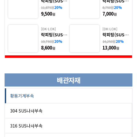
락피팅(SUS 3
락피팅(SUS 3
16) - 5. DUB
16) - 6. DUR
20%
20%
11,875
원
8,750
원
9,500
7,000
원
원
[DK-LOK]
[DK-LOK]
락피팅(SUS 3
락피팅(SUS 3
16) - 7. DLR
16) - 8. DTR
20%
20%
10,750
원
16,250
원
8,600
13,000
원
원
배관자재
황동기계부속
304 SUS나사부속
316 SUS나사부속