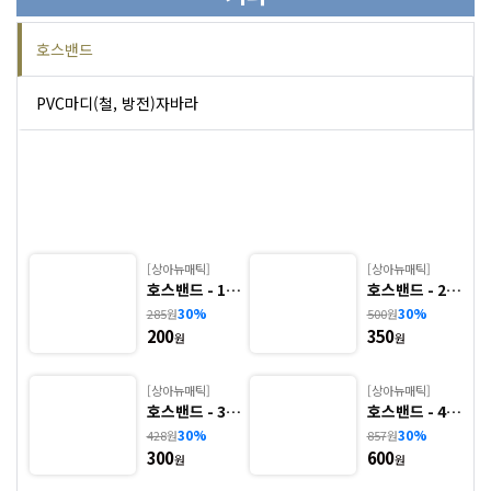
호스밴드
PVC마디(철, 방전)자바라
[상아뉴매틱]
[상아뉴매틱]
.
호스밴드 - 1.
호스밴드 - 2.
HBS
HBS(ALL SU
30%
30%
285
원
500
원
S)
200
350
원
원
[상아뉴매틱]
[상아뉴매틱]
.
호스밴드 - 3.
호스밴드 - 4.
게
HBL
HBL(ALL SU
30%
30%
428
원
857
원
S)
300
600
원
원