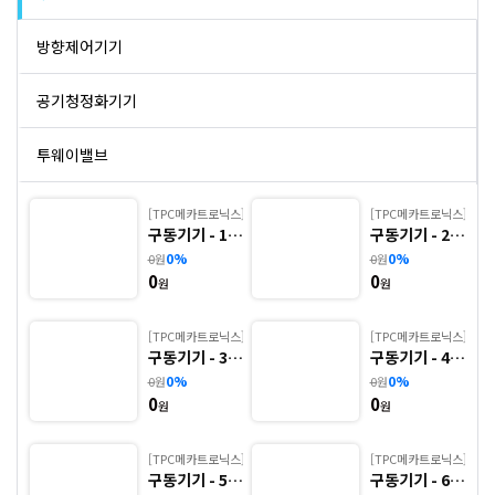
방향제어기기
공기청정화기기
투웨이밸브
뉴매틱엑츄에이터
]
[TPC메카트로닉스]
[TPC메카트로닉스]
.
구동기기 - 1.
구동기기 - 2.
TCP1(초소형
TCP1W(초소
0%
0%
0
원
0
원
전동엑츄에이터
내
실린더, 자석내
형 실린더, 자
0
0
장) ※ 사양 선
석내장) ※ 사
원
원
정 후 견적 의
양 선정 후 견
핸드,풋밸브
뢰 바랍니다.
적 의뢰 바랍니
다.
]
[TPC메카트로닉스]
[TPC메카트로닉스]
구동기기 - 3.
구동기기 - 4.
오토스위치
TCP1-S(T)
APM(판넬 부
0%
0%
0
원
0
원
(초소형 실린
착형 소형 실린
0
0
더) ※ 사양 선
더) ※ 사양 선
원
원
정 후 견적 의
정 후 견적 의
압력제어장치
뢰 바랍니다.
뢰 바랍니다.
[TPC메카트로닉스]
[TPC메카트로닉스]
쇽업쇼바
구동기기 - 5.
구동기기 - 6.