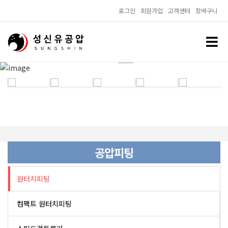
로그인
회원가입
고객센터
장바구니
01
02
공압피팅
원터치피팅
컴팩트 원터치피팅