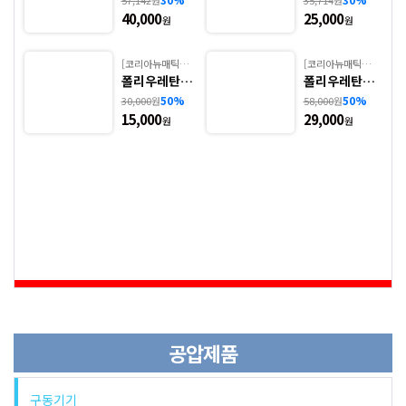
57,142
원
35,714
원
에어작업용호스
Metric)
Inch)
40,000
25,000
원
원
에어릴, SUS주방릴, 스프링밸런서
[코리아뉴매틱
[코리아뉴매틱
(KPC)]
폴리우레탄튜
(KPC)]
폴리우레탄튜
에어건, 튜브커터기
브 - 3. PU(KP
브 - 4. PU (KP
50%
50%
30,000
원
58,000
원
C, Metric)
C, Inch)
15,000
29,000
원
원
공압제품
구동기기