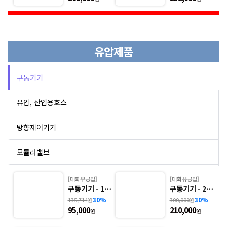
유압제품
구동기기
유압, 산업용호스
방향제어기기
모듈러밸브
압력스위치
[대화유공압]
[대화유공압]
.
구동기기 - 1.
구동기기 - 2.
HS-SD ※ 사
HS-SD-S/W
30%
30%
135,714
원
300,000
원
유압파워유니트
양 선정 후 견
※ 사양 선정
95,000
210,000
적 의뢰 바랍니
후 견적 의뢰
원
원
다.
바랍니다.
오일쿨러