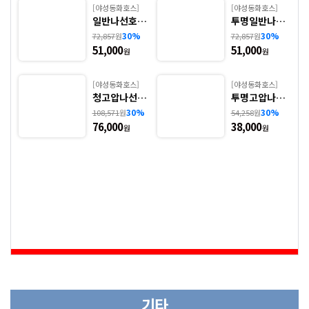
분무기호스
[야성동화호스]
[야성동화호스]
일반나선호스
투명일반나선
- 1. WJGV
호스 - 2. WJG
30%
30%
72,857
원
72,857
원
칼라플렉스호스
V
51,000
51,000
원
원
에어컨, 닥트(경질)호스
[야성동화호스]
[야성동화호스]
청고압나선호
투명고압나선
산소 외줄, 쌍줄호스
스 - 3. WJHV
호스 - 4. WJH
30%
30%
108,571
원
54,258
원
V
76,000
38,000
원
원
우레탄닥트호스
송수용, 천막호스
세차릴, 세차건
기타