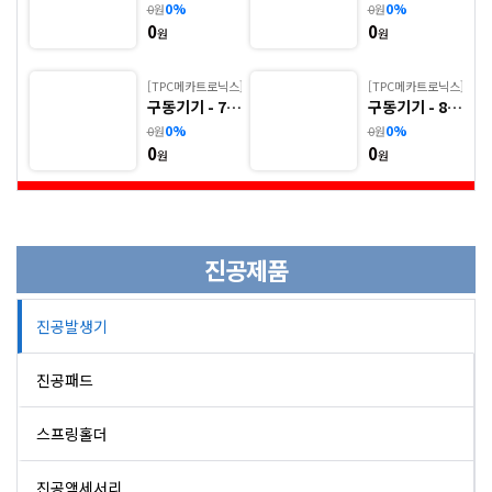
TCM(원형 실
TCMW(원형
0%
0%
0
원
0
원
린더) ※ 사양
실린더) ※ 사
0
0
선정 후 견적
양 선정 후 견
원
원
메카니컬밸브
의뢰 바랍니다.
적 의뢰 바랍니
다.
[TPC메카트로닉스]
[TPC메카트로닉스]
공압액세서리
구동기기 - 7.
구동기기 - 8.
TCMK(원형 실
TCM2(원형 실
0%
0%
0
원
0
원
린더) ※ 사양
린더, 자석내
0
0
선정 후 견적
장) ※ 사양 선
원
원
의뢰 바랍니다.
정 후 견적 의
뢰 바랍니다.
진공제품
진공발생기
진공패드
스프링홀더
진공액세서리